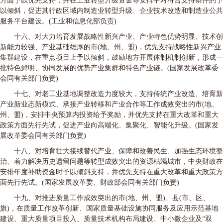
方面予以优先支持，并在工业转型升级资金等安排中对符合支持条件的予
以倾斜，促进其行政区域内制造业转型升级、企业技术改造和制造业公共
服务平台建设。(工业和信息化部负责)
十六、对大力培育发展战略性新兴产业、产业特色优势明显、技术创
新能力较强、产业基础雄厚的市(地、州、盟)，优先支持战略性新兴产业
集群建设，在重点项目上予以倾斜，鼓励地方开展体制机制创新，形成一
批特色鲜明、协同发展的优势产业集群和特色产业链。(国家发展改革委
会同有关部门负责)
十七、对老工业基地调整改造力度较大，支持传统产业改造、培育新
产业新业态新模式、承接产业转移和产业合作等工作成效突出的市(地、
州、盟)，安排中央预算内投资给予奖励，并优先支持在重大改革和重大
政策方面先行先试，促进产业向高端化、集聚化、智能化升级。(国家发
展改革委会同有关部门负责)
十八、对培育壮大接续替代产业、保障和改善民生、加强生态环境整
治、着力解决历史遗留问题等转型成效突出的资源枯竭城市，中央财政在
安排年度补助资金时予以倾斜支持，并优先支持在重大改革和重大政策方
面先行先试。(国家发展改革委、财政部会同有关部门负责)
十九、对推进质量工作成效突出的市(地、州、盟)、县(市、区、
旗)，在质量工作改革创新、国家质量基础设施协同服务及应用示范基地
建设、重大质量项目投入、质量技术机构布局建设、中小微企业及“双