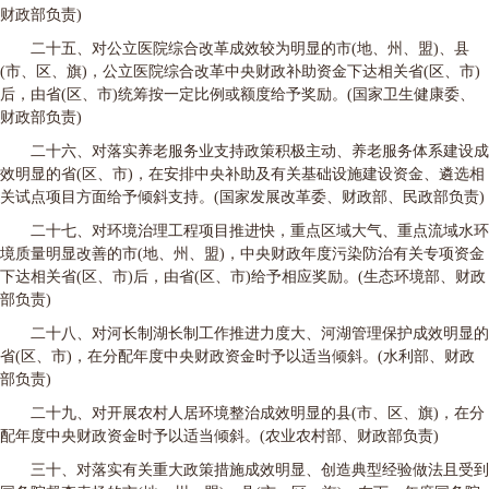
财政部负责)
二十五、对公立医院综合改革成效较为明显的市(地、州、盟)、县
(市、区、旗)，公立医院综合改革中央财政补助资金下达相关省(区、市)
后，由省(区、市)统筹按一定比例或额度给予奖励。(国家卫生健康委、
财政部负责)
二十六、对落实养老服务业支持政策积极主动、养老服务体系建设成
效明显的省(区、市)，在安排中央补助及有关基础设施建设资金、遴选相
关试点项目方面给予倾斜支持。(国家发展改革委、财政部、民政部负责)
二十七、对环境治理工程项目推进快，重点区域大气、重点流域水环
境质量明显改善的市(地、州、盟)，中央财政年度污染防治有关专项资金
下达相关省(区、市)后，由省(区、市)给予相应奖励。(生态环境部、财政
部负责)
二十八、对河长制湖长制工作推进力度大、河湖管理保护成效明显的
省(区、市)，在分配年度中央财政资金时予以适当倾斜。(水利部、财政
部负责)
二十九、对开展农村人居环境整治成效明显的县(市、区、旗)，在分
配年度中央财政资金时予以适当倾斜。(农业农村部、财政部负责)
三十、对落实有关重大政策措施成效明显、创造典型经验做法且受到