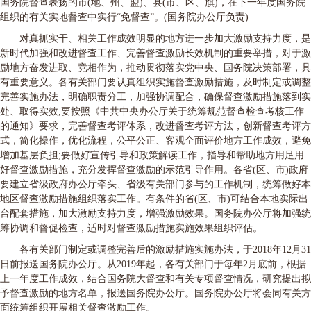
国务院督查表扬的市(地、州、盟)、县(市、区、旗)，在下一年度国务院
组织的有关实地督查中实行“免督查”。(国务院办公厅负责)
对真抓实干、相关工作成效明显的地方进一步加大激励支持力度，是
新时代加强和改进督查工作、完善督查激励长效机制的重要举措，对于激
励地方奋发进取、竞相作为，推动贯彻落实党中央、国务院决策部署，具
有重要意义。各有关部门要认真组织实施督查激励措施，及时制定或调整
完善实施办法，明确职责分工，加强协调配合，确保督查激励措施落到实
处、取得实效;要按照《中共中央办公厅关于统筹规范督查检查考核工作
的通知》要求，完善督查考评体系，改进督查考评方法，创新督查考评方
式，简化操作，优化流程，公平公正、客观全面评价地方工作成效，避免
增加基层负担;要做好宣传引导和政策解读工作，指导和帮助地方用足用
好督查激励措施，充分发挥督查激励的示范引导作用。各省(区、市)政府
要建立省级政府办公厅牵头、省级有关部门参与的工作机制，统筹做好本
地区督查激励措施组织落实工作。有条件的省(区、市)可结合本地实际出
台配套措施，加大激励支持力度，增强激励效果。国务院办公厅将加强统
筹协调和督促检查，适时对督查激励措施实施效果组织评估。
各有关部门制定或调整完善后的激励措施实施办法，于2018年12月31
日前报送国务院办公厅。从2019年起，各有关部门于每年2月底前，根据
上一年度工作成效，结合国务院大督查和有关专项督查情况，研究提出拟
予督查激励的地方名单，报送国务院办公厅。国务院办公厅将会同有关方
面统筹组织开展相关督查激励工作。