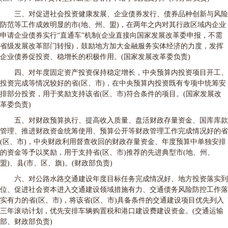
三、对促进社会投资健康发展、企业债券发行、债券品种创新与风险
防范等工作成效明显的市(地、州、盟)，在两年之内对其行政区域内企业
申请企业债券实行“直通车”机制(企业直接向国家发展改革委申报，不需
省级发展改革部门转报)，鼓励地方加大金融服务实体经济的力度，发挥
企业债券促投资、稳增长的积极作用。(国家发展改革委负责)
四、对年度固定资产投资保持稳定增长，中央预算内投资项目开工、
投资完成等情况较好的省(区、市)，在中央预算内投资既有专项中统筹安
排部分投资，用于奖励支持该省(区、市)符合条件的项目。(国家发展改
革委负责)
五、对财政预算执行、提高收入质量、盘活财政存量资金、国库库款
管理、推进财政资金统筹使用、预算公开等财政管理工作完成情况好的省
(区、市)，中央财政利用督查收回的财政存量资金、年度预算中单独安排
的资金等予以奖励，用于支持省(区、市)推荐的先进典型市(地、州、
盟)、县(市、区、旗)。(财政部负责)
六、对公路水路交通建设年度目标任务完成情况好、地方投资落实到
位、促进社会资本进入交通建设领域措施有力、交通债务风险防控工作落
实有力的省(区、市)，将该省(区、市)具备条件的交通建设项目优先列入
三年滚动计划，优先安排车辆购置税和港口建设费建设资金。(交通运输
部、财政部负责)