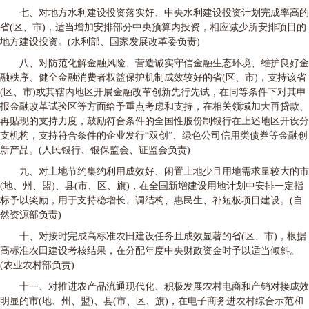
七、对地方水利建设投资落实好、中央水利建设投资计划完成率高的
省(区、市)，适当增加安排部分中央预算内投资，相应减少所安排项目的
地方建设投资。(水利部、国家发展改革委负责)
八、对防范化解金融风险、营造诚实守信金融生态环境、维护良好金
融秩序、健全金融消费者权益保护机制成效较好的省(区、市)，支持该省
(区、市)或其辖内地区开展金融改革创新先行先试，在同等条件下对其申
报金融改革试验区等方面给予重点考虑和支持，在相关领域加大再贷款、
再贴现的支持力度，鼓励符合条件的全国性股份制银行在上述地区开设分
支机构，支持符合条件的企业发行“双创”、绿色公司信用类债券等金融创
新产品。(人民银行、银保监会、证监会负责)
九、对土地节约集约利用成效好、闲置土地少且用地需求量较大的市
(地、州、盟)、县(市、区、旗)，在全国新增建设用地计划中安排一定指
标予以奖励，用于支持稳增长、调结构、惠民生、补短板项目建设。(自
然资源部负责)
十、对按时完成高标准农田建设任务且成效显著的省(区、市)，根据
高标准农田建设考核结果，在分配年度中央财政资金时予以适当倾斜。
(农业农村部负责)
十一、对推进农产品流通现代化、积极发展农村电商和产销对接成效
明显的市(地、州、盟)、县(市、区、旗)，在电子商务进农村综合示范和