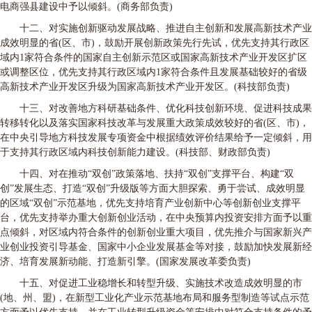
电商强县建设中予以倾斜。(商务部负责)
十二、对实施创新驱动发展战略、推进自主创新和发展高新技术产业
成效明显的省(区、市)，鼓励开展创新政策先行先试，优先支持其行政区
域内1家符合条件的国家自主创新示范区或国家高新技术产业开发区扩区
或调整区位，优先支持其行政区域内1家符合条件且发展基础较好的省级
高新技术产业开发区升级为国家高新技术产业开发区。(科技部负责)
十三、对改善地方科研基础条件、优化科技创新环境、促进科技成果
转移转化以及落实国家科技改革与发展重大政策成效较好的省(区、市)，
在中央引导地方科技发展专项资金中根据绩效评价结果给予一定倾斜，用
于支持其行政区域内科技创新能力建设。(科技部、财政部负责)
十四、对在推动“双创”政策落地、扶持“双创”支撑平台、构建“双
创”发展生态、打造“双创”升级版等方面大胆探索、勇于尝试、成效明显
的区域“双创”示范基地，优先支持培育产业创新中心等创新创业支撑平
台，优先支持举办重大创新创业活动，在中央预算内投资安排方面予以重
点倾斜，对区域内符合条件的创新创业重大项目，优先推介与国家新兴产
业创业投资引导基金、国家中小企业发展基金等对接，鼓励加快发展新经
济、培育发展新动能、打造新引擎。(国家发展改革委负责)
十五、对促进工业稳增长和转型升级、实施技术改造成效明显的市
(地、州、盟)，在新型工业化产业示范基地布局和服务型制造等试点示范