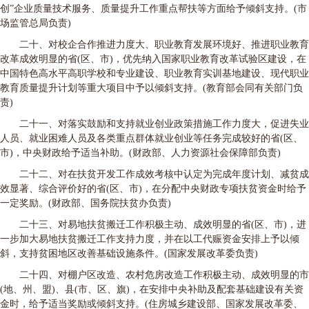
创”企业质量技术服务、质量提升工作重点帮扶等方面给予倾斜支持。(市
场监管总局负责)
二十、对校企合作推进力度大、职业教育发展环境好、推进职业教育
改革成效明显的省(区、市)，优先纳入国家职业教育改革试验区建设，在
中国特色高水平高职学校和专业建设、职业教育实训基地建设、现代职业
教育质量提升计划等重大项目中予以倾斜支持。(教育部会同有关部门负
责)
二十一、对落实鼓励和支持就业创业政策措施工作力度大，促进失业
人员、就业困难人员及各类重点群体就业创业等任务完成较好的省(区、
市)，中央财政给予适当补助。(财政部、人力资源社会保障部负责)
二十二、对在扶贫开发工作成效考核中认定为完成年度计划、减贫成
效显著、综合评价好的省(区、市)，在分配中央财政专项扶贫资金时给予
一定奖励。(财政部、国务院扶贫办负责)
二十三、对易地扶贫搬迁工作积极主动、成效明显的省(区、市)，进
一步加大易地扶贫搬迁工作支持力度，并在以工代赈资金安排上予以倾
斜，支持贫困地区改善基础设施条件。(国家发展改革委负责)
二十四、对棚户区改造、农村危房改造工作积极主动、成效明显的市
(地、州、盟)、县(市、区、旗)，在安排中央补助及配套基础建设有关资
金时，给予适当奖励或倾斜支持。(住房城乡建设部、国家发展改革委、