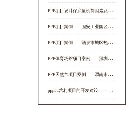
P
PP项目设计保底量机制因素及收益分...
P
PP项目案例——固安工业园区新型城镇化
P
PP项目案例——酒泉市城区热电联产...
P
PP体育场馆项目案例——深圳大运中心
P
PP天然气项目案例——渭南市天然气...
p
pp非营利项目的开发建设—— 大明...