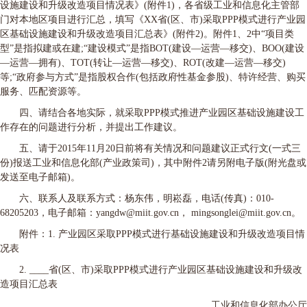
设施建设和升级改造项目情况表》(附件1)，各省级工业和信息化主管部
门对本地区项目进行汇总，填写《XX省(区、市)采取PPP模式进行产业园
区基础设施建设和升级改造项目汇总表》(附件2)。附件1、2中“项目类
型”是指拟建或在建;“建设模式”是指BOT(建设—运营—移交)、BOO(建设
—运营—拥有)、TOT(转让—运营—移交)、ROT(改建—运营—移交)
等;“政府参与方式”是指股权合作(包括政府性基金参股)、特许经营、购买
服务、匹配资源等。
四、请结合各地实际，就采取PPP模式推进产业园区基础设施建设工
作存在的问题进行分析，并提出工作建议。
五、请于2015年11月20日前将有关情况和问题建议正式行文(一式三
份)报送工业和信息化部(产业政策司)，其中附件2请另附电子版(附光盘或
发送至电子邮箱)。
六、联系人及联系方式：杨东伟，明崧磊，电话(传真)：010-
68205203，电子邮箱：yangdw@miit.gov.cn， mingsonglei@miit.gov.cn。
附件：1. 产业园区采取PPP模式进行基础设施建设和升级改造项目情
况表
2. ____省(区、市)采取PPP模式进行产业园区基础设施建设和升级改
造项目汇总表
工业和信息化部办公厅