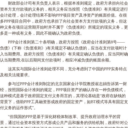
财政部会计司有关负责人表示，根据本准则规定，政府方承担向社会
资本方支付款项的义务的，相关义务应当按照《负债准则》有关规定进行
会计处理，会计处理结果不影响PPP项目资产及净资产的账面价值。在很
多PPP项目合同中，政府方也承担了向社会资本方支付款项的义务，但这
种义务在项目运营期开始时并不属于《负债准则》所规定的现实义务，更
多是一种或有义务，因此不能确认为政府负债。
PPP会计准则第二十条明确，政府方按照《政府会计准则第8号——
负债》(下称《负债准则》)有关规定不确认负债的，应当在支付款项时计
入当期费用。政府方按照《负债准则》有关规定确认负债的，应当同时确
认当期费用;在以后期间支付款项时，相应冲减负债的账面余额。
这其实与国际会计准则处理不同，充分考虑到了中国的PPP实务特点
及相关法规要求。
参与过PPP会计准则制定的北京国家会计学院教授崔志娟告诉第一财
经，按照国际会计准则的规定，PPP项目资产的确认存在一种负债模式，
这种模式是基于政府固定支付义务而言的，其理论基础是“政府在缺钱的
背景下，借助PPP工具融资形成政府的固定资产，如BT模式等具有固定支
付义务的运作形式”。
“但我国的PPP是基于深化财税体制改革、提升政府治理水平的背
景，通过社会资本投资方式形成公共产品和服务的供给机制，政府针对公