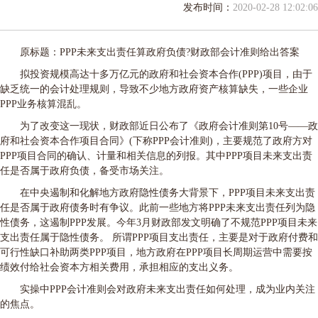
发布时间：
2020-02-28 12:02:06
原标题：PPP未来支出责任算政府负债?财政部会计准则给出答案
拟投资规模高达十多万亿元的政府和社会资本合作(PPP)项目，由于
缺乏统一的会计处理规则，导致不少地方政府资产核算缺失，一些企业
PPP业务核算混乱。
为了改变这一现状，财政部近日公布了《政府会计准则第10号——政
府和社会资本合作项目合同》(下称PPP会计准则)，主要规范了政府方对
PPP项目合同的确认、计量和相关信息的列报。其中PPP项目未来支出责
任是否属于政府负债，备受市场关注。
在中央遏制和化解地方政府隐性债务大背景下，PPP项目未来支出责
任是否属于政府债务时有争议。此前一些地方将PPP未来支出责任列为隐
性债务，这遏制PPP发展。今年3月财政部发文明确了不规范PPP项目未来
支出责任属于隐性债务。 所谓PPP项目支出责任，主要是对于政府付费和
可行性缺口补助两类PPP项目，地方政府在PPP项目长周期运营中需要按
绩效付给社会资本方相关费用，承担相应的支出义务。
实操中PPP会计准则会对政府未来支出责任如何处理，成为业内关注
的焦点。