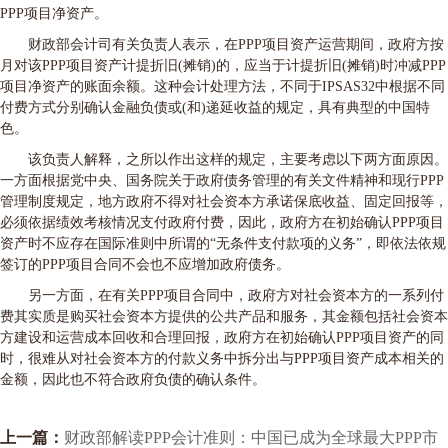
PPP项目净资产。
财政部会计司有关负责人表示，在PPP项目资产运营期间，政府方按
月对该PPP项目资产计提折旧(摊销)的，应当于计提折旧(摊销)时冲减PPP
项目净资产的账面余额。这种会计处理方法，不同于IPSAS32中根据不同
付费方式分别确认金融负债或(和)递延收益的规定，具有典型的中国特
色。
该负责人解释，之所以作出这样的规定，主要考虑以下两方面原因。
一方面根据党中央、国务院关于政府债务管理的有关文件精神和现行PPP
管理制度规定，地方政府不得对社会资本方承诺保底收益、固定回报等，
必须依据绩效考核情况支付政府付费，因此，政府方在初始确认PPP项目
资产时不应存在国际准则中所谓的“无条件支付款项的义务”，即依法依规
签订的PPP项目合同不会也不应增加政府债务。
另一方面，在有关PPP项目合同中，政府方对社会资本方的一系列付
费其实质是购买社会资本方提供的公共产品和服务，其金额包括社会资本
方建设和运营成本回收和合理回报，政府方在初始确认PPP项目资产的同
时，很难从对社会资本方的付款义务中拆分出与PPP项目资产成本相关的
金额，因此也不符合政府负债的确认条件。
上一篇：
财政部解读PPP会计准则：中国已成为全球最大PPP市