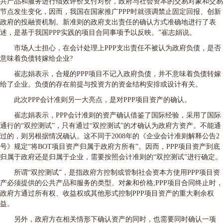
共产品和服务进行绩效评价支付对价，政府与社会资本的交易对象和交易
节点发生变化，因而，我国在国家推广PPP时就强调禁止固定回报、创新
政府的投融资机制。新准则的政府支出责任的确认方式准确地进行了表
述，是基于我国PPP实践的项目合同事项予以反映。”崔志娟说。
市场人士担心，在会计处理上PPP支出责任不被认为政府负债，是否
意味着负债转嫁给企业?
崔志娟表示，合规的PPP项目不记入政府负债，并不意味着负债转嫁
给了企业。负债的存在前提与投资方的资金结构安排或设计有关。
此次PPP会计准则另一大亮点，是对PPP项目资产的确认。
崔志娟表示，PPP会计准则的资产确认借鉴了国际经验，采用了国际
通行的“双控测试”，只有通过“双控测试”的才确认为政府方资产。不能通
过的，则另根据情况确认。这不同于2008年的《企业会计准则解释公告2
号》规定“将BOT项目资产归属于政府方所有”。因而，PPP项目资产到底
归属于政府还是归属于企业，需要按照会计准则的“双控测试”进行确定。
所谓“双控测试”，是指政府方控制或管制社会资本方使用PPP项目资
产必须提供的公共产品和服务的类型、对象和价格;PPP项目合同终止时，
政府方通过所有权、收益权或其他形式控制PPP项目资产的重大剩余权
益。
另外，政府方在相关情形下确认资产的同时，也需要同时确认一项