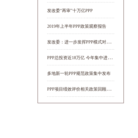
发改委“再审”十万亿PPP
2019年上半年PPP政策观察报告
发
改委：进一步发挥PPP模式对稳投资...
P
PP总投资近18万亿 今年集中进入运营期
多地新一轮PPP规范政策集中发布
P
PP项目绩效评价相关政策回顾与分析