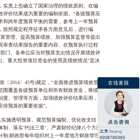
则，实质上也确立了国家治理的绩效原则。在编
效评价结果成为重要的编制依据。“各级预算应
求和跨年度预算平衡的需要，参考上一年预算
，按照规定程序征求各方面意见后，进行编
预算管理、提高预算绩效、加强预算监督等提出
况审查结果报告的重要内容。在预算执行过程
各部门、各单位应当对预算支出情况开展绩效评
出、重大投资项目资金的使用及绩效情况”是决
〔2014〕45号)规定，“全面推进预算绩效管
范围覆盖各级预算单位和所有财政资金，将绩
制度、管理等方面，加强绩效评价结果应用，
安排预算的重要依据”。
号)从实施透明预算、规范预算编制、优化收支结
制、落实‘约法三章’、严肃财经纪律八个方面
分制;财政部每年组织对上一年度地方财政管理